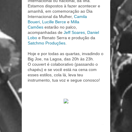
Internacional ou nacional, da Ilha.
Estamos dispostos à fazer acontecer e
amanhã, em comemoração ao Dia
Internacional da Mulher,
Camila
Boueri
,
Lucille Berce
e
Milla
Camões
estarão no palco,
acompanhadas de
Jeff Soares
,
Daniel
Lobo
e Renato Serra e produção da
Satchmo Produções
.
Hoje e por todas as quartas, invadindo o
Big Joe, na Lagoa, das 20h às 23h.
O couvert é colaborativo (passando o
chapéu) e se você está na cena com
esses estilos, cola lá, leva teu
instrumento, tua voz e segue conosco!
...