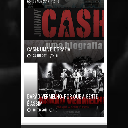
03 AUG 2012
0
Renato Russo: O Filho da Revolução Autor: Car...
CASH: UMA BIOGRAFIA
28 JUL 2011
0
Quadrinhos alemães contam a história de um
ícon...
BARÃO VERMELHO: POR QUE A GENTE
É ASSIM
10 FEB 2011
0
Barão Vermelho: Por que a Gente é
AssimAutores...