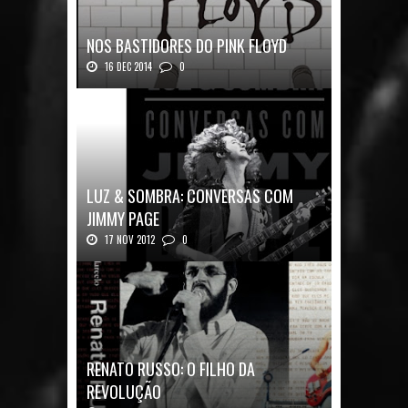
NOS BASTIDORES DO PINK FLOYD
16 DEC 2014
0
Nos Bastidores do Pink Floyd Autor: Mark B...
LUZ & SOMBRA: CONVERSAS COM
JIMMY PAGE
17 NOV 2012
0
Luz & Sombra: Conversas com Jimmy Pag...
RENATO RUSSO: O FILHO DA
REVOLUÇÃO