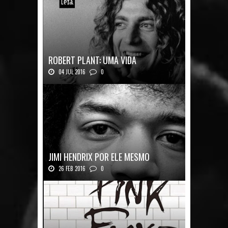
ROBERT PLANT: UMA VIDA
04 JUL 2016
0
Robert Plant, o vocalista do Led Zeppeli...
JIMI HENDRIX POR ELE MESMO
26 FEB 2016
0
Texto histórico expõe a mente do mestre J...