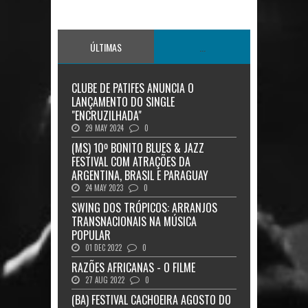
ÚLTIMAS
...
CLUBE DE PATIFES ANUNCIA O
LANÇAMENTO DO SINGLE
"ENCRUZILHADA"
29 MAY 2024
0
(MS) 10º BONITO BLUES & JAZZ
FESTIVAL COM ATRAÇÕES DA
ARGENTINA, BRASIL E PARAGUAY
24 MAY 2023
0
SWING DOS TRÓPICOS: ARRANJOS
TRANSNACIONAIS NA MÚSICA
POPULAR
01 DEC 2022
0
RAZÕES AFRICANAS - O FILME
27 AUG 2022
0
(BA) FESTIVAL CACHOEIRA AGOSTO DO