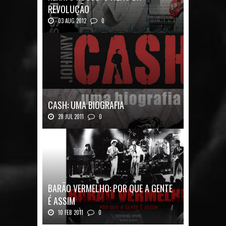
REVOLUÇÃO
03 AUG 2012
0
Renato Russo: O Filho da Revolução Autor: Car...
CASH: UMA BIOGRAFIA
28 JUL 2011
0
Quadrinhos alemães contam a história de um
ícon...
BARÃO VERMELHO: POR QUE A GENTE
É ASSIM
10 FEB 2011
0
Barão Vermelho: Por que a Gente é