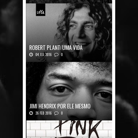
Mais uma ótima oportunidade de se
aprofundar n...
ROBERT PLANT: UMA VIDA
04 JUL 2016
0
Robert Plant, o vocalista do Led Zeppeli...
JIMI HENDRIX POR ELE MESMO
26 FEB 2016
0
Texto histórico expõe a mente do mestre J...