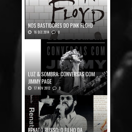
NOS BASTIDORES DO PINK FLOYD
16 DEC 2014
0
Nos Bastidores do Pink Floyd Autor: Mark B...
LUZ & SOMBRA: CONVERSAS COM
JIMMY PAGE
17 NOV 2012
0
Luz & Sombra: Conversas com Jimmy Pag...
RENATO RUSSO: O FILHO DA