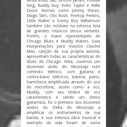
deste estilo são: Elmore James, Freddie
King, Buddy Guy, Koko Taylor e Willie
Dixon. Nomes como Johnny Shines,
Magic Slim, Otis Rush, Pinetop Perkins,
Little Walter e Sonny Boy Williamson
também são notáveis na extensa lista
de grandes músicos dessa vertente.
Porém, o maior representante do
Chicago Blues é Muddy Waters. Suas
interpretações para
Hoochie Coochie
Man
, canção de sua própria autoria,
apresentam todas as características do
Blues de Chicago. Nela, ouvimos um
bluesman
vindo do Mississipi num
contexto elétrico, com guitarra e
contra-baixo elétricos, bateria, piano,
harmônica amplificada através do uso
do microfone, assim como a voz.
Muddy, com seu timbre de voz
característico e sendo um ótimo
guitarrista, foi o primeiro dos
bluesmen
vindos do Delta do Mississipi a
amplificar os instrumentos de sua
banda, e sua extensa obra musical e
exemplo de vida foram de suma