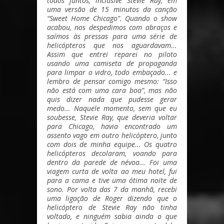
todos juntos, inclusive Stevie Ray, em
uma versão de 15 minutos da canção
“Sweet Home Chicago”. Quando o show
acabou, nos despedimos com abraços e
saímos às pressas para uma série de
helicópteros que nos aguardavam...
Assim que entrei reparei no piloto
usando uma camiseta de propaganda
para limpar o vidro, todo embaçado... e
lembro de pensar comigo mesmo: “Isso
não está com uma cara boa”, mas não
quis dizer nada que pudesse gerar
medo... Naquele momento, sem que eu
soubesse, Stevie Ray, que deveria voltar
para Chicago, havia encontrado um
assento vago em outro helicóptero, junto
com dois de minha equipe... Os quatro
helicópteros decolaram, voando para
dentro da parede de névoa... Foi uma
viagem curta de volta ao meu hotel, fui
para a cama e tive uma ótima noite de
sono. Por volta das 7 da manhã, recebi
uma ligação de Roger dizendo que o
helicóptero de Stevie Ray não tinha
voltado, e ninguém sabia ainda o que