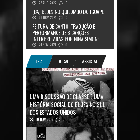
22 AUG 2022
0
[BA] BLUES NO QUILOMBO DO IGUAPE
28 NOV 2021
0
FEITURA DE CANTO: TRADUÇÃO E
PERFORMANCE DE 6 CANÇÕES
INTERPRETADAS POR NINA SIMONE
24 NOV 2021
0
LEIA!
OUÇA!
ASSISTA!
UMA DISCUSSÃO DE CLASSE E UMA
HISTÓRIA SOCIAL DO BLUES NO SUL
DOS ESTADOS UNIDOS
10 NOV 2016
0
Mais uma ótima oportunidade de se
aprofundar n...