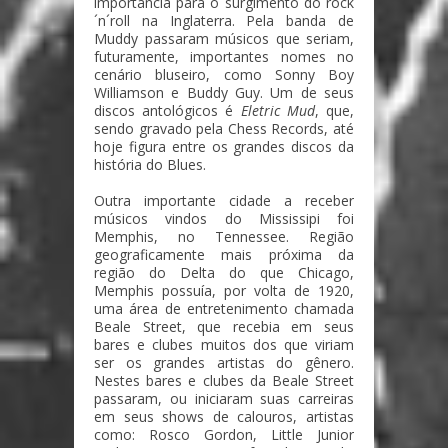
importância para o surgimento do rock
´n´roll na Inglaterra. Pela banda de
Muddy passaram músicos que seriam,
futuramente, importantes nomes no
cenário bluseiro, como Sonny Boy
Williamson e Buddy Guy. Um de seus
discos antológicos é
Eletric Mud
, que,
sendo gravado pela Chess Records, até
hoje figura entre os grandes discos da
história do Blues.
Outra importante cidade a receber
músicos vindos do Mississipi foi
Memphis, no Tennessee. Região
geograficamente mais próxima da
região do Delta do que Chicago,
Memphis possuía, por volta de 1920,
uma área de entretenimento chamada
Beale Street, que recebia em seus
bares e clubes muitos dos que viriam
ser os grandes artistas do gênero.
Nestes bares e clubes da Beale Street
passaram, ou iniciaram suas carreiras
em seus shows de calouros, artistas
como: Rosco Gordon, Little Junior