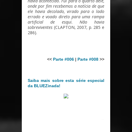
havia acontecido. Fui para o quarto dele,
onde por fim recebemos a notícia de que
ele havia decolado, virado para o lado
errado e voado direto para uma rampa
artificial de esqui. Não havia
sobreviventes
(CLAPTON, 2007, p. 285 e
286).
<<
Parte #006
|
Parte #008
>>
Saiba mais sobre esta série especial
da BLUEZinada!
...