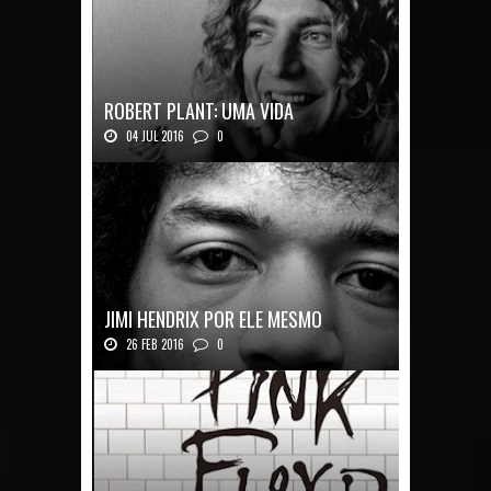
ROBERT PLANT: UMA VIDA
04 JUL 2016
0
Robert Plant, o vocalista do Led Zeppeli...
JIMI HENDRIX POR ELE MESMO
26 FEB 2016
0
Texto histórico expõe a mente do mestre J...