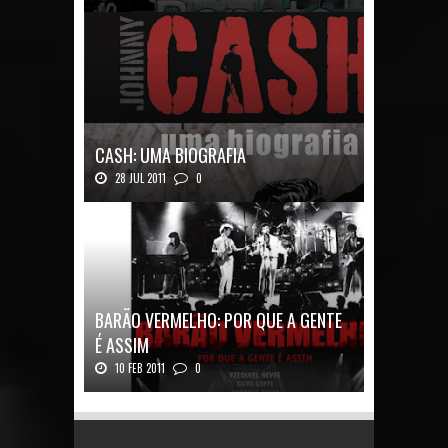
Renato Russo: O Filho da Revolução Autor: Car...
CASH: UMA BIOGRAFIA
28 JUL 2011
0
Quadrinhos alemães contam a história de um
ícon...
BARÃO VERMELHO: POR QUE A GENTE
É ASSIM
10 FEB 2011
0
Barão Vermelho: Por que a Gente é
AssimAutores...