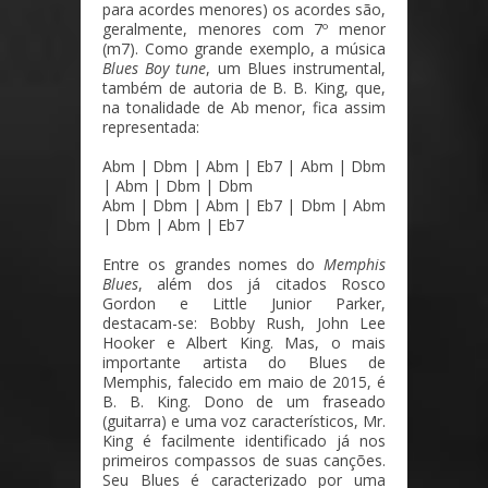
para acordes menores) os acordes são,
geralmente, menores com 7º menor
(m7). Como grande exemplo, a música
Blues Boy tune
, um Blues instrumental,
também de autoria de B. B. King, que,
na tonalidade de Ab menor, fica assim
representada:
Abm | Dbm | Abm | Eb7 | Abm | Dbm
| Abm | Dbm | Dbm
Abm | Dbm | Abm | Eb7 | Dbm | Abm
| Dbm | Abm | Eb7
Entre os grandes nomes do
Memphis
Blues
, além dos já citados Rosco
Gordon e Little Junior Parker,
destacam-se: Bobby Rush, John Lee
Hooker e Albert King. Mas, o mais
importante artista do Blues de
Memphis, falecido em maio de 2015, é
B. B. King. Dono de um fraseado
(guitarra) e uma voz característicos, Mr.
King é facilmente identificado já nos
primeiros compassos de suas canções.
Seu Blues é caracterizado por uma