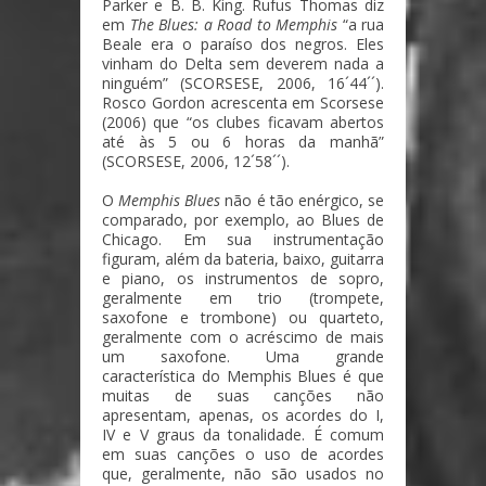
Parker e B. B. King. Rufus Thomas diz
em
The Blues: a Road to Memphis
“a rua
Beale era o paraíso dos negros. Eles
vinham do Delta sem deverem nada a
ninguém” (SCORSESE, 2006, 16´44´´).
Rosco Gordon acrescenta em Scorsese
(2006) que “os clubes ficavam abertos
até às 5 ou 6 horas da manhã”
(SCORSESE, 2006, 12´58´´).
O
Memphis Blues
não é tão enérgico, se
comparado, por exemplo, ao Blues de
Chicago. Em sua instrumentação
figuram, além da bateria, baixo, guitarra
e piano, os instrumentos de sopro,
geralmente em trio (trompete,
saxofone e trombone) ou quarteto,
geralmente com o acréscimo de mais
um saxofone. Uma grande
característica do Memphis Blues é que
muitas de suas canções não
apresentam, apenas, os acordes do I,
IV e V graus da tonalidade. É comum
em suas canções o uso de acordes
que, geralmente, não são usados no