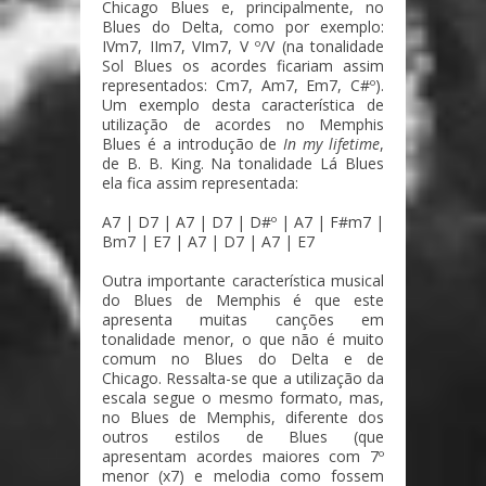
Chicago Blues e, principalmente, no
Blues do Delta, como por exemplo:
IVm7, IIm7, VIm7, V º/V (na tonalidade
Sol Blues os acordes ficariam assim
representados: Cm7, Am7, Em7, C#º).
Um exemplo desta característica de
utilização de acordes no Memphis
Blues é a introdução de
In my lifetime
,
de B. B. King. Na tonalidade Lá Blues
ela fica assim representada:
A7 | D7 | A7 | D7 | D#º | A7 | F#m7 |
Bm7 | E7 | A7 | D7 | A7 | E7
Outra importante característica musical
do Blues de Memphis é que este
apresenta muitas canções em
tonalidade menor, o que não é muito
comum no Blues do Delta e de
Chicago. Ressalta-se que a utilização da
escala segue o mesmo formato, mas,
no Blues de Memphis, diferente dos
outros estilos de Blues (que
apresentam acordes maiores com 7º
menor (x7) e melodia como fossem