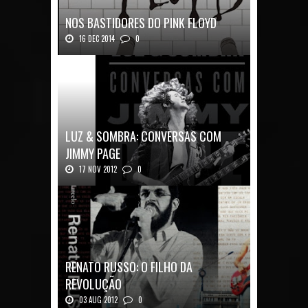
NOS BASTIDORES DO PINK FLOYD
16 DEC 2014
0
Nos Bastidores do Pink Floyd Autor: Mark B...
LUZ & SOMBRA: CONVERSAS COM
JIMMY PAGE
17 NOV 2012
0
Luz & Sombra: Conversas com Jimmy Pag...
RENATO RUSSO: O FILHO DA
REVOLUÇÃO
03 AUG 2012
0