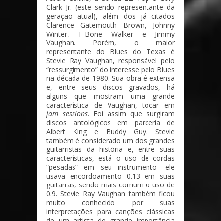
Clark Jr. (este sendo representante da
geração atual), além dos já citados
Clarence Gatemouth Brown, Johnny
Winter, T-Bone Walker e Jimmy
Vaughan. Porém, o maior
representante do Blues do Texas é
Stevie Ray Vaughan, responsável pelo
“ressurgimento” do interesse pelo Blues
na década de 1980. Sua obra é extensa
e, entre seus discos gravados, há
alguns que mostram uma grande
característica de Vaughan, tocar em
jam sessions
. Foi assim que surgiram
discos antológicos em parceria de
Albert King e Buddy Guy. Stevie
também é considerado um dos grandes
guitarristas da história e, entre suas
características, está o uso de cordas
“pesadas” em seu instrumento- ele
usava encordoamento 0.13 em suas
guitarras, sendo mais comum o uso de
0.9. Stevie Ray Vaughan também ficou
muito conhecido por suas
interpretações para canções clássicas
de um artista de grande importância