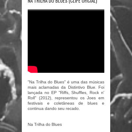
NA TRILHA DO BLUES (CLIPE OFICIAL)
"Na Trilha do Blues" é uma das músicas
mais aclamadas da Distintivo Blue. Foi
lançada no EP "Riffs, Shuffles, Rock n'
Roll" (2012), representou os Joes em
festivais e coletâneas de blues e
continua dando seu recado.
Na Trilha do Blues