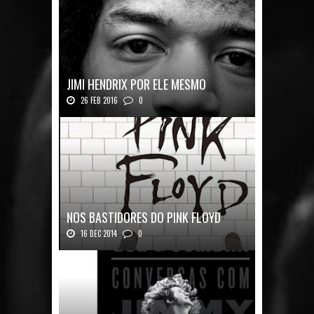
JIMI HENDRIX POR ELE MESMO
26 FEB 2016
0
Texto histórico expõe a mente do mestre J...
NOS BASTIDORES DO PINK FLOYD
16 DEC 2014
0
Nos Bastidores do Pink Floyd Autor: Mark B...