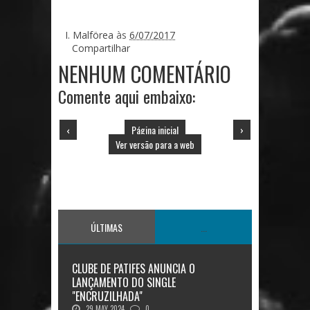
I. Malförea
às
6/07/2017
Compartilhar
NENHUM COMENTÁRIO
Comente aqui embaixo:
‹
Página inicial
›
Ver versão para a web
ÚLTIMAS
...
CLUBE DE PATIFES ANUNCIA O
LANÇAMENTO DO SINGLE
"ENCRUZILHADA"
29 MAY 2024
0