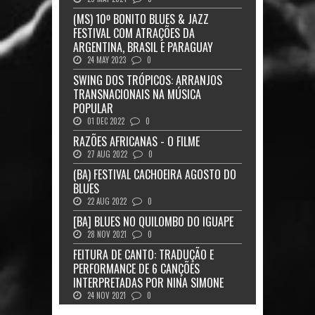
(MS) 10º BONITO BLUES & JAZZ
FESTIVAL COM ATRAÇÕES DA
ARGENTINA, BRASIL E PARAGUAY
24 MAY 2023
0
SWING DOS TRÓPICOS: ARRANJOS
TRANSNACIONAIS NA MÚSICA
POPULAR
01 DEC 2022
0
RAZÕES AFRICANAS - O FILME
27 AUG 2022
0
(BA) FESTIVAL CACHOEIRA AGOSTO DO
BLUES
22 AUG 2022
0
[BA] BLUES NO QUILOMBO DO IGUAPE
28 NOV 2021
0
FEITURA DE CANTO: TRADUÇÃO E
PERFORMANCE DE 6 CANÇÕES
INTERPRETADAS POR NINA SIMONE
24 NOV 2021
0