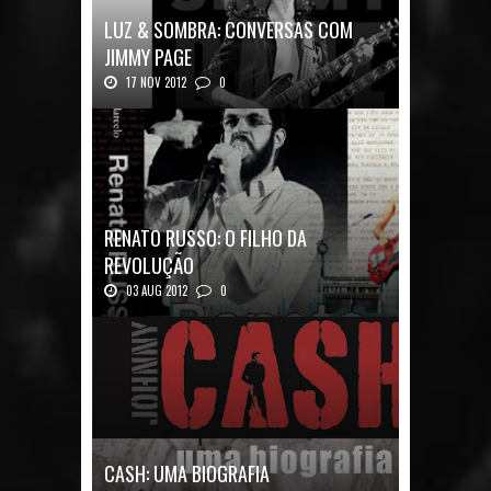
LUZ & SOMBRA: CONVERSAS COM
JIMMY PAGE
17 NOV 2012
0
Luz & Sombra: Conversas com Jimmy Pag...
RENATO RUSSO: O FILHO DA
REVOLUÇÃO
03 AUG 2012
0
Renato Russo: O Filho da Revolução Autor: Car...
CASH: UMA BIOGRAFIA