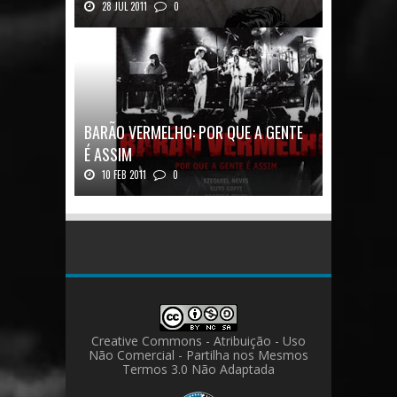
28 JUL 2011
0
Quadrinhos alemães contam a história de um
ícon...
BARÃO VERMELHO: POR QUE A GENTE
É ASSIM
10 FEB 2011
0
Barão Vermelho: Por que a Gente é
AssimAutores...
Creative Commons - Atribuição - Uso
Não Comercial - Partilha nos Mesmos
Termos 3.0 Não Adaptada