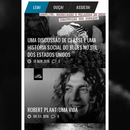
LEIA!
OUÇA!
ASSISTA!
UMA DISCUSSÃO DE CLASSE E UMA
HISTÓRIA SOCIAL DO BLUES NO SUL
DOS ESTADOS UNIDOS
10 NOV 2016
0
Mais uma ótima oportunidade de se
aprofundar n...
ROBERT PLANT: UMA VIDA
04 JUL 2016
0
Robert Plant, o vocalista do Led Zeppeli...