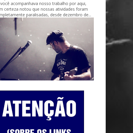
 você acompanhava nosso trabalho por aqui,
m certeza notou que nossas atividades foram
mpletamente paralisadas, desde dezembro de...