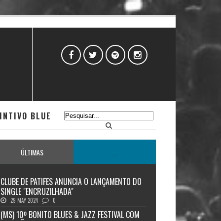
INTIVO BLUE
ÚLTIMAS
...
CLUBE DE PATIFES ANUNCIA O LANÇAMENTO DO
SINGLE "ENCRUZILHADA"
29 MAY 2024
0
(MS) 10º BONITO BLUES & JAZZ FESTIVAL COM