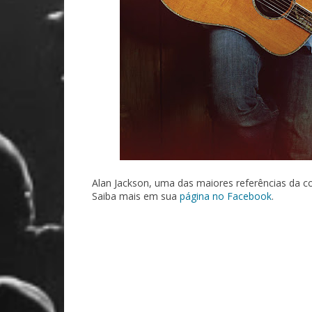
Alan Jackson, uma das maiores referências da co
Saiba mais em sua
página no Facebook
.