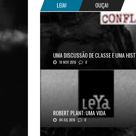
LEIA!
OUÇA!
UMA DISCUSSÃO DE CLASSE E UMA HIST
10 NOV 2016
0
Mais uma ótima oportunidade de se aprofundar n..
ROBERT PLANT: UMA VIDA
04 JUL 2016
0
Robert Plant, o vocalista do Led Zeppeli...