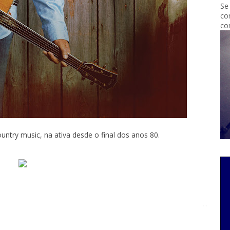
Se
co
co
untry music, na ativa desde o final dos anos 80.
...