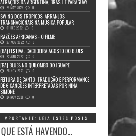
ATRAÇÕES DA ARGENTINA, BRASIL E PARAGUAY
24 MAY 2023
0
SWING DOS TRÓPICOS: ARRANJOS
TRANSNACIONAIS NA MÚSICA POPULAR
01 DEC 2022
0
RAZÕES AFRICANAS - O FILME
27 AUG 2022
0
(BA) FESTIVAL CACHOEIRA AGOSTO DO BLUES
22 AUG 2022
0
[BA] BLUES NO QUILOMBO DO IGUAPE
28 NOV 2021
0
FEITURA DE CANTO: TRADUÇÃO E PERFORMANCE
DE 6 CANÇÕES INTERPRETADAS POR NINA
SIMONE
24 NOV 2021
0
IMPORTANTE: LEIA ESTES POSTS
 QUE ESTÁ HAVENDO...