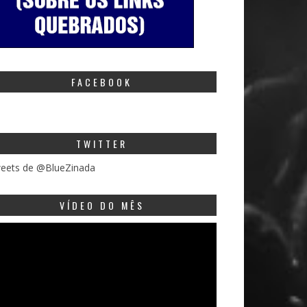
FACEBOOK
TWITTER
eets de @BlueZinada
VÍDEO DO MÊS